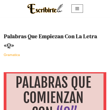
Saltar
al
contenido
Palabras Que Empiezan Con La Letra
«Q»
Gramatica