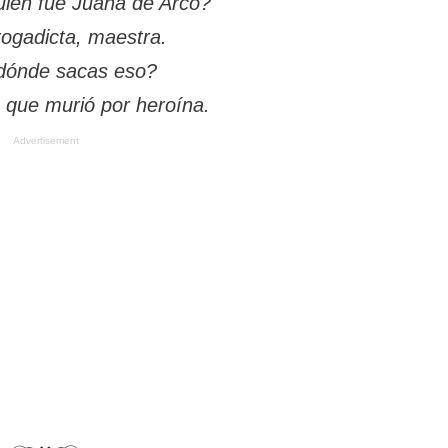
uién fue Juana de Arco?
ogadicta, maestra.
dónde sacas eso?
ce que murió por heroína.
Advertisement