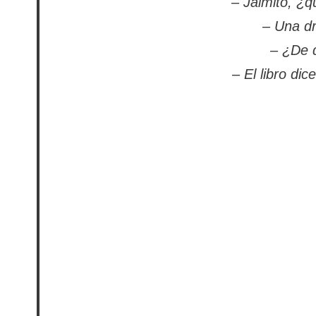
– Jaimito, ¿q
– Una dr
– ¿De 
– El libro di