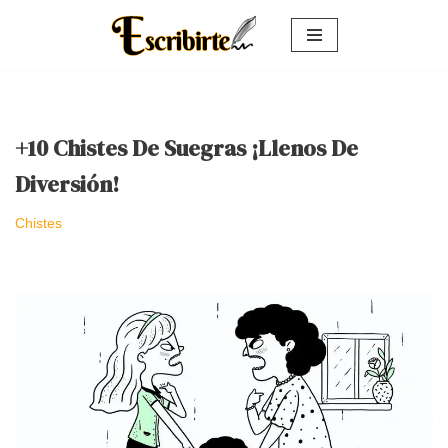
Saltar
al
contenido
+10 Chistes De Suegras ¡Llenos De
Diversión!
Chistes