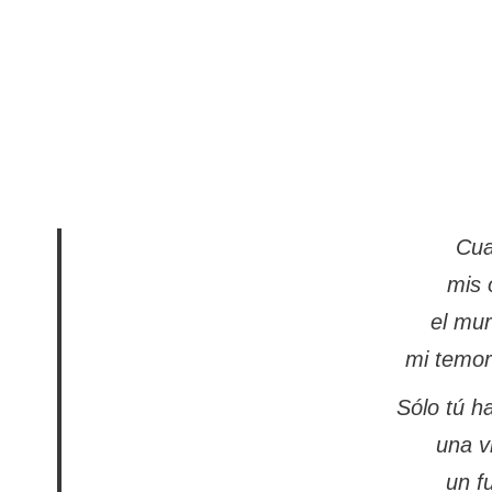
Cua
mis 
el mur
mi temor
Sólo tú h
una v
un f