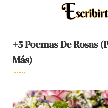
Saltar
al
contenido
+5 Poemas De Rosas (
Más)
Poemas