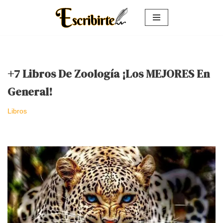
Saltar
al
contenido
+7 Libros De Zoología ¡Los MEJORES En
General!
Libros