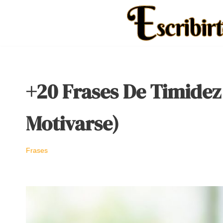
Saltar
al
contenido
+20 Frases De Timidez
Motivarse)
Frases