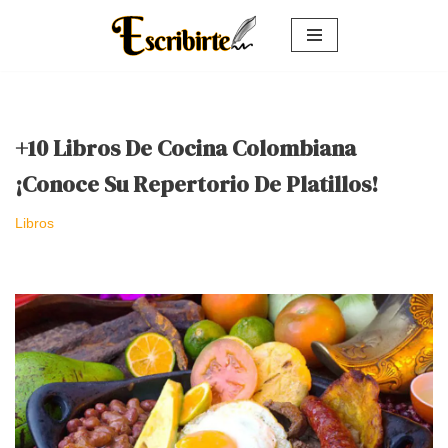
Saltar
al
contenido
+10 Libros De Cocina Colombiana
¡Conoce Su Repertorio De Platillos!
Libros