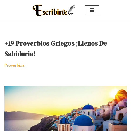
Saltar
al
contenido
+19 Proverbios Griegos ¡Llenos De
Sabiduria!
Proverbios