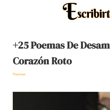
Saltar
al
contenido
+25 Poemas De Desamo
Corazón Roto
Poemas