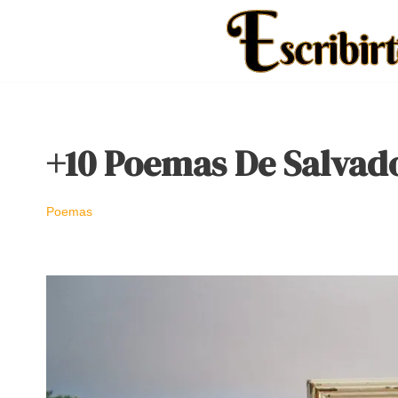
Saltar
al
contenido
+10 Poemas De Salvado
Poemas